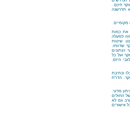
קר חינם .
א תדרשנה
מקומיים.
 את כמות
מזה למעלה
ט. שיטות
ר שדווחו.
ר הנתונים
ר ועל כל
בי היזם.
ו וכתיבת
קר. הדו"ח
תון מדעי.
של החולים
רב גם לא
ל אישורים