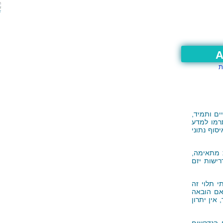
A
ת
ים ותמיד,
רמו למדע
סוף נתוני
 מתאימה,
ישות יזם
י תלוי זה
 אם הובאה
ין יתרון
 הנדרשים