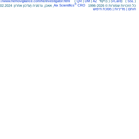
)
SSL
(
)
vCard
ברקוד ) (
AZ
|
DM
|
QR
(
investigator.html
/
p://www.hemovigilance.com/he
®
כל הזכויות שמורות © 1996-2026
CRO
Aix Scientifics
, אאכן, גרמניה (עדכון אחרון: 10.02.2024)
חותם
| מדיניות
| מסכת חיפוש