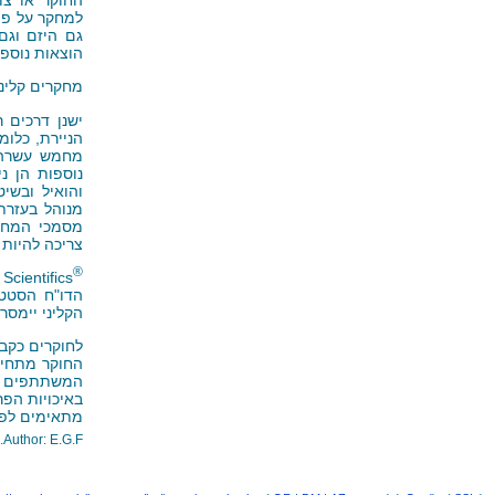
למחקר על פי
גם היזם וגם
הוצאות נוספו
מחקרים קליני
ישנן דרכים 
הניירת, כלומ
מחמש עשרה ש
נוספות הן ני
והואיל ובשי
מנוהל בעזרת
מסמכי המחקר
צריכה להיות
®
 Scientifics
הדו"ח הסטטי
הקליני יימסר
לחוקרים כקבו
החוקר מתחיי
המשתתפים במ
באיכויות הפר
מתאימים לפני
Author: E.G.F.