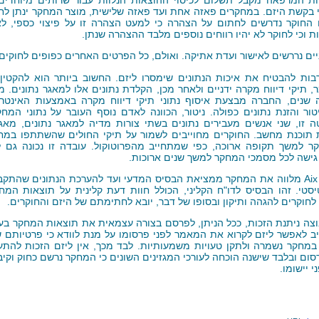
 בקשת היזם. במחקרים פאזה אחת ועד פאזה שלישית, מוצר המחקר ינתן לחו
 החוקר נדרשים לחתום על הצהרה כי למעט הצהרה זו על פיצוי כספי, ל
ת וכי לחוקר לא יהיו רווחים נוספים מלבד ההצהרה שנתן.
ים נררשים לאישור ועדת אתיקה. ואולם, כל הפרטים האחרים כפופים לחוקים 
רבות להבטיח את איכות הנתונים שימסרו ליזם. החשוב ביותר הוא להקטין
ר, תיקי דיווח מקרה ידניים ולאחר מכן, הקלדת נתונים אלו למאגר נתונים. 
נים, החברה מבצעת איסוף נתוני תיקי דיווח מקרה באמצעות האינטרנ
טור והזנת נתונים כפולה. ניטור, הכוונה לאדם נוסף העובר על נתוני המחק
טה זו, שני אנשים מעבירים נתונים בשתי צורות מדיה למאגר נתונים, מאג
 תוכנת מחשב. החוקרים מחוייבים לשמור על תיקי החולים שהשתתפו במחק
 למשך תקופה ארוכה, כפי שמתחייב מהפרוטוקול. עובדה זו נכונה גם לג
 גישה לכל מסמכי המחקר למשך שנים ארוכות.
Aix
מלווה את המחקר ממציאת הבסיס המדעי ועד להערכת הנתונים שהתקבל
סטי. זהו הבסיס לדו"ח הקליני, הכולל חוות דעת קלינית על תוצאות המח
 לחוקרים להגהה ותיקון ובסופו של דבר, יובא לחתימתם של היזם והחוקרים.
צה ניתנת הזכות, ככל הניתן, לפרסם בצורה עצמאית את תוצאות המחקר בעי
ב לאפשר ליזם לקרוא את המאמר לפני פרסומו על מנת לוודא כי פרטיותם 
חקר נשמרה ולתקן טעויות משמעותיות. לבד מכך, אין ליזם הזכות להתע
סום ובלבד שישנה הוכחה לעורכי המגזינים השונים כי המחקר נרשם כחוק וקיב
 יישומו.