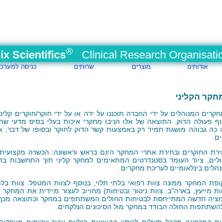
®
ix Scientifics
Clinical Research Organisati
אודותינו
מוצרים
שׂרותים
כניסה למערכ
חקר הקליני
רים המנוהלים על ידי החברה תוכננו על ידה או על ידי חוקר/חוקרים קליני
וף פעולה הדוק. התוצאה של אלו הניבו מחקרי איכות בעלי בסיס מדעי שת
 כה גבוהה מושגת תמיד רק באמצעות קשר הדוק לחוקר ובסופו של דבר, אי
ם.
ירת החוקרים ובחירת אתרי המחקר הינם בראש וראשונה: הכשרה מקצועית
חולים, ציוד העומד בסטנדרטים המתאימים למחקר קליני תוך התחשבות בדר
הלים בינלאומיים לעריכת מחקרים.
ופת המחקר ממונה צוות רפואי בלתי תלוי, בנוסף לצוות המטפל. צוות בלת
ות מייעץ, בארה"ב: צוות ניטור ובטיחות) מחוייב לעצור מיידית את המחקר
רמציה חדשה המתייחסת לבטיחות החולים המשתתפים במחקר וכתוצאה מכך, א
 להשתתפות החולה הבודד במחקר מול הסיכונים הנלקחים.
ות המרפאה מקבל תשלום לכיסוי ההוצאות הנלוות עבור שרותים מיוחדים