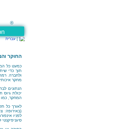
®
on
עברית
החוקר והמ
כמעט כל המחק
תוך כדי שית
ולחברה. רמה
מחקר איכותיי
הנתונים לבח
יכולת גיוס 
המחקר, כמו נ
לאורך כל תק
(באירופה: צו
לפניו אינפו
סיגניפיקנטי
החוקר או צו