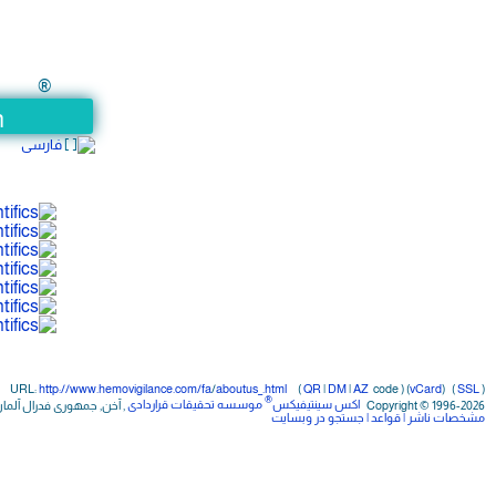
®
n
فارسی
URL:
http://www.hemovigilance.com/fa
/
aboutus_.html
(
QR
|
DM
|
AZ
code ) (
vCard
)
(
SSL
)
®
Copyright © 1996-2026
اکس سینتیفیکس
موسسه تحقیقات قراردادی
, آخن, جمهوری فدرال آلمان (تاری
مشخصات ناشر
| قواعد
| جستجو در وبسایت