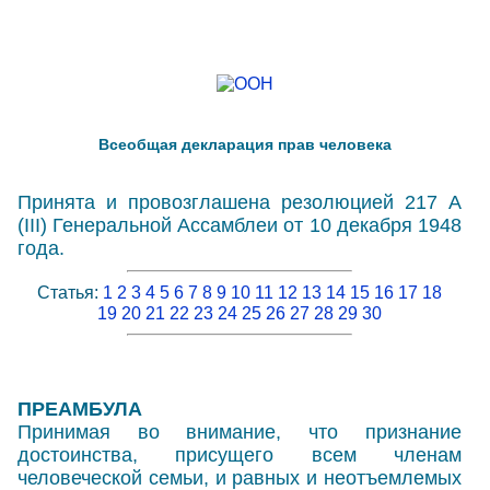
Всеобщая декларация прав человека
Принята и провозглашена резолюцией 217 А
(III) Генеральной Ассамблеи от 10 декабря 1948
года.
Статья:
1
2
3
4
5
6
7
8
9
10
11
12
13
14
15
16
17
18
19
20
21
22
23
24
25
26
27
28
29
30
ПРЕАМБУЛА
Принимая во внимание, что признание
достоинства, присущего всем членам
человеческой семьи, и равных и неотъемлемых